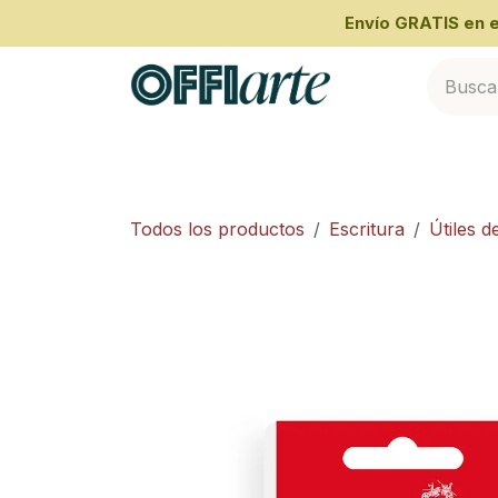
Ir al contenido
​Envío GRATIS en
Inicio
Categorías
Cliente Empresari
Todos los productos
Escritura
Útiles d