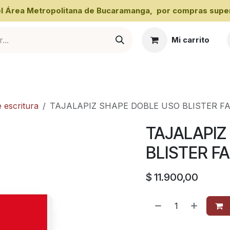
 el Área Metropolitana de Bucaramanga, por compras super
Mi carrito
al
e escritura
TAJALAPIZ SHAPE DOBLE USO BLISTER F
TAJALAPIZ
BLISTER F
$
11.900,00