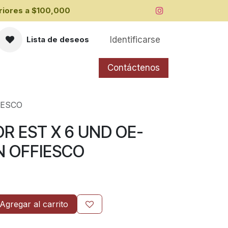
iores a ​$100,000
Identificarse
Lista de deseos
Contáctenos
IESCO
R EST X 6 UND OE-
N OFFIESCO
Agregar al carrito