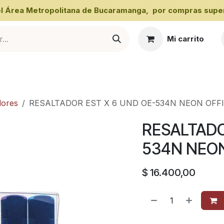
 el Área Metropolitana de Bucaramanga, por compras super
Mi carrito
al
dores
RESALTADOR EST X 6 UND OE-534N NEON OFF
RESALTADO
534N NEO
$
16.400,00