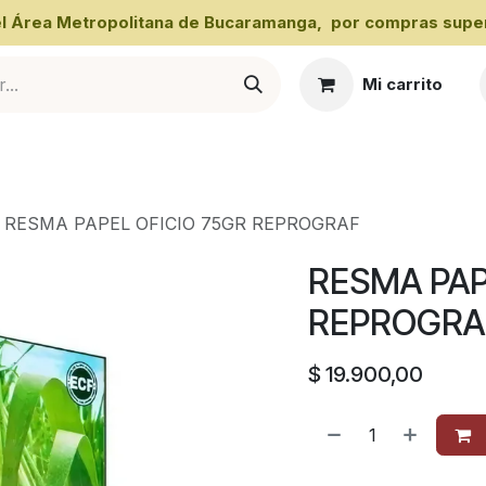
 el Área Metropolitana de Bucaramanga, por compras super
Mi carrito
al
RESMA PAPEL OFICIO 75GR REPROGRAF
RESMA PAP
REPROGRA
$
19.900,00