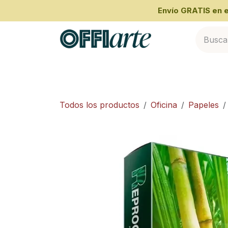
Ir al contenido
​Envío GRATIS en
Inicio
Categorías
Cliente Empresari
Todos los productos
Oficina
Papeles