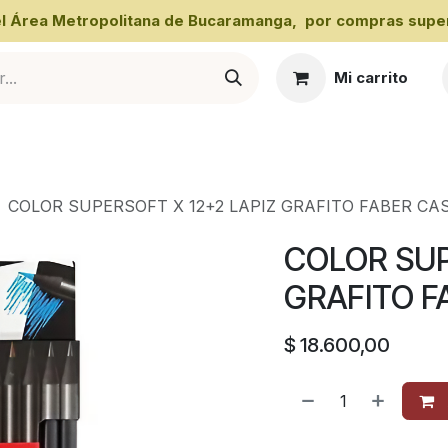
 el Área Metropolitana de Bucaramanga, por compras super
Mi carrito
al
COLOR SUPERSOFT X 12+2 LAPIZ GRAFITO FABER CA
COLOR SUP
GRAFITO F
$
18.600,00