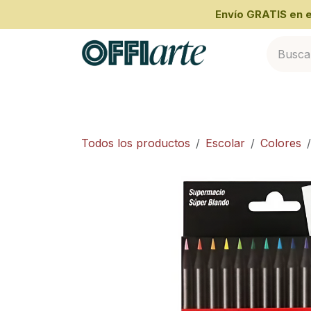
Ir al contenido
​Envío GRATIS en
Inicio
Categorías
Cliente Empresari
Todos los productos
Escolar
Colores