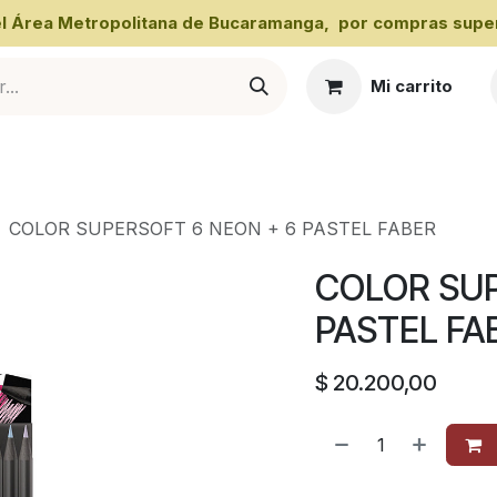
 el Área Metropolitana de Bucaramanga, por compras super
Mi carrito
al
COLOR SUPERSOFT 6 NEON + 6 PASTEL FABER
COLOR SUP
PASTEL FA
$
20.200,00