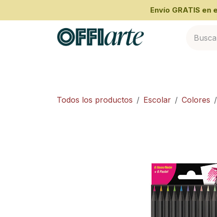
Ir al contenido
​Envío GRATIS en
Inicio
Categorías
Cliente Empresari
Todos los productos
Escolar
Colores