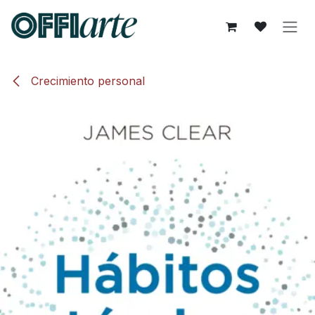
Ir al contenido
Crecimiento personal