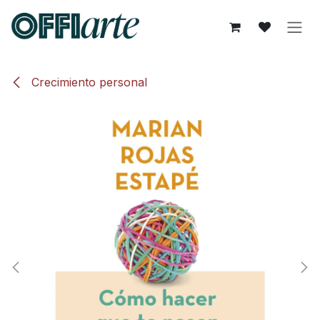
Ir al contenido
Crecimiento personal