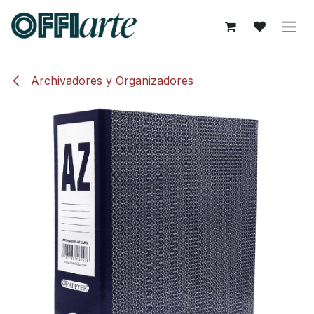
Ir al contenido
Archivadores y Organizadores