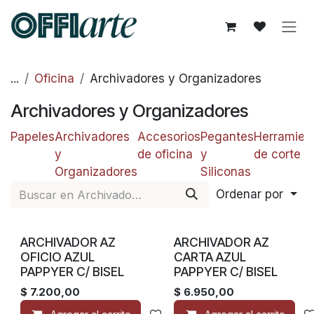
Ir al contenido
...
Oficina
Archivadores y Organizadores
Archivadores y Organizadores
Papeles
Archivadores
Accesorios
Pegantes
Herramien
y
de oficina
y
de corte
Organizadores
Siliconas
Ordenar por
ARCHIVADOR AZ
ARCHIVADOR AZ
OFICIO AZUL
CARTA AZUL
PAPPYER C/ BISEL
PAPPYER C/ BISEL
$
7.200,00
$
6.950,00