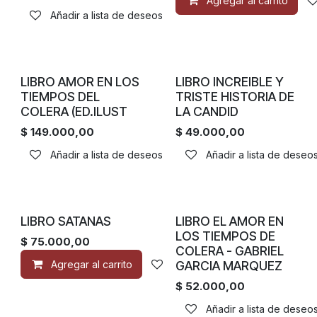
Agregar al carrito
Añadir a lista de deseos
LIBRO AMOR EN LOS
LIBRO INCREIBLE Y
TIEMPOS DEL
TRISTE HISTORIA DE
COLERA (ED.ILUST
LA CANDID
$
149.000,00
$
49.000,00
Añadir a lista de deseos
Añadir a lista de deseo
LIBRO SATANAS
LIBRO EL AMOR EN
LOS TIEMPOS DE
$
75.000,00
COLERA - GABRIEL
GARCIA MARQUEZ
Agregar al carrito
Añadir a lista de deseos
$
52.000,00
Añadir a lista de deseo