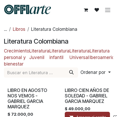
Ir al contenido
...
Libros
Literatura Colombiana
Literatura Colombiana
Crecimiento
Literatura
Literatura
Literatura
Literatura
personal y
Juvenil
infantil
Universal
Iberoameric
bienestar
Ordenar por
LIBRO EN AGOSTO
LIBRO CIEN AÑOS DE
NOS VEMOS -
SOLEDAD - GABRIEL
GABRIEL GARCIA
GARCIA MARQUEZ
MARQUEZ
$
49.000,00
$
72.000,00