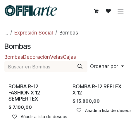
Ir al contenido
...
Expresión Social
Bombas
Bombas
Bombas
Decoración
Velas
Cajas
Ordenar por
BOMBA R-12
BOMBA R-12 REFLEX
FASHION X 12
X 12
SEMPERTEX
$
15.800,00
$
7.100,00
Añadir a lista de deseo
Añadir a lista de deseos