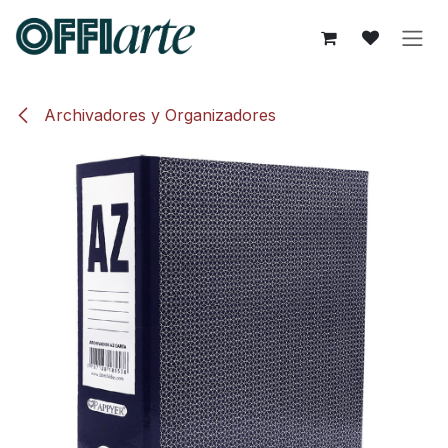
Ir al contenido
Archivadores y Organizadores