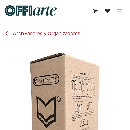
Ir al contenido
Archivadores y Organizadores