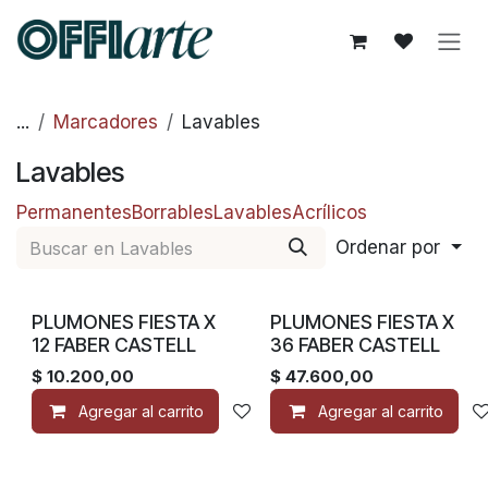
Ir al contenido
...
Marcadores
Lavables
Lavables
Permanentes
Borrables
Lavables
Acrílicos
Ordenar por
PLUMONES FIESTA X
PLUMONES FIESTA X
12 FABER CASTELL
36 FABER CASTELL
$
10.200,00
$
47.600,00
Agregar al carrito
Añadir a lista de deseos
Agregar al carrito