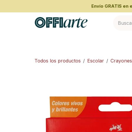
Ir al contenido
​Envío GRATIS en
Inicio
Categorías
Cliente Empresari
Todos los productos
Escolar
Crayones