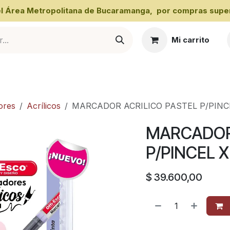
 el Área Metropolitana de Bucaramanga, por compras super
Mi carrito
al
ores
Acrílicos
MARCADOR ACRILICO PASTEL P/PINCE
MARCADOR 
P/PINCEL X
$
39.600,00