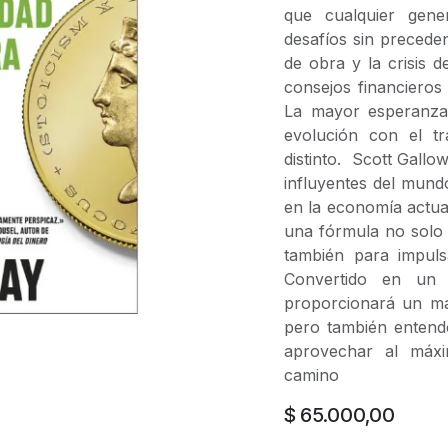
que cualquier gene
desafíos sin precede
de obra y la crisis d
consejos financieros
La mayor esperanza 
evolución con el t
distinto. Scott Gall
influyentes del mundo
en la economía actual
una fórmula no solo p
también para impuls
Convertido en un 
proporcionará un ma
pero también entende
aprovechar al máxi
camino
$
65.000,00