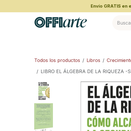
Ir al contenido
​Envío GRATIS en
Inicio
Categorías
Cliente Empresari
Todos los productos
Libros
Crecimient
LIBRO EL ÁLGEBRA DE LA RIQUEZA 