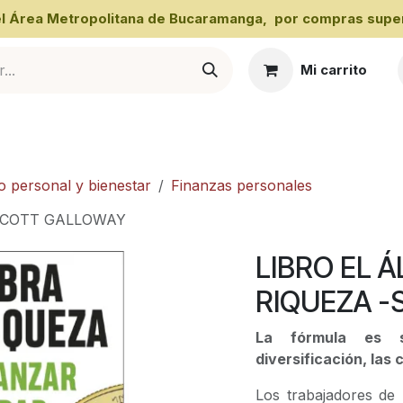
 el Área Metropolitana de Bucaramanga, por compras super
Mi carrito
al
o personal y bienestar
Finanzas personales
-SCOTT GALLOWAY
LIBRO EL 
RIQUEZA 
La fórmula es s
diversificación, las 
Los trabajadores de