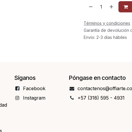
Términos y condiciones
Garantía de devolución 
Envío: 2-3 días hábiles
Síganos
Póngase en contacto
Facebo​​ok
contact​​enos@offiarte.c
Instagram
+57 (318) 595 - 4931
idad
s