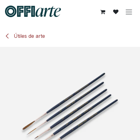
Ir al contenido
Útiles de arte