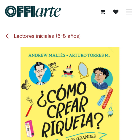
Ir al contenido
Lectores iniciales (6-8 años)