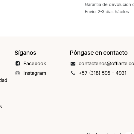
Garantía de devolución 
Envío: 2-3 días hábiles
Síganos
Póngase en contacto
Facebo​​ok
contact​​enos@offiarte.c
Instagram
+57 (318) 595 - 4931
idad
s