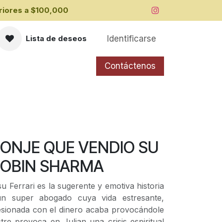
iores a ​$100,000
Identificarse
Lista de deseos
Contáctenos
MONJE QUE VENDIO SU
ROBIN SHARMA
u Ferrari es la sugerente y emotiva historia
un super abogado cuya vida estresante,
esionada con el dinero acaba provocándole
tre provoca en Julian una crisis espiritual