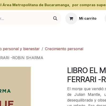
 el Área Metropolitana de Bucaramanga, por compras super
Mi carrito
al
o personal y bienestar
Crecimiento personal
RRARI -ROBIN SHARMA
LIBRO EL 
FERRARI -
El monje que vendió s
de Julian Mantle, 
desequilibrada y obs
un infarto. Ese desas