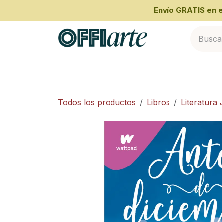
Ir al contenido
​Envío GRATIS en
Inicio
Categorías
Cliente Empresari
Todos los productos
Libros
Literatura 