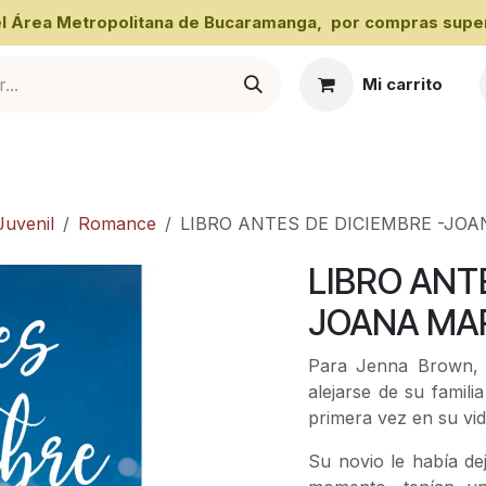
 el Área Metropolitana de Bucaramanga, por compras super
Mi carrito
al
Juvenil
Romance
LIBRO ANTES DE DICIEMBRE -JO
LIBRO ANT
JOANA MA
Para Jenna Brown, 
alejarse de su famil
primera vez en su vid
Su novio le había dej