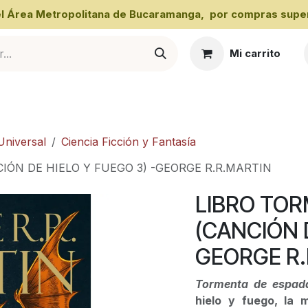
 el Área Metropolitana de Bucaramanga, por compras super
Mi carrito
al
Universal
Ciencia Ficción y Fantasía
ÓN DE HIELO Y FUEGO 3) -GEORGE R.R.MARTIN
LIBRO TOR
(CANCIÓN D
GEORGE R.
Tormenta de espa
hielo y fuego, la 