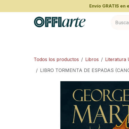
Ir al contenido
​Envío GRATIS en
Inicio
Categorías
Cliente Empresari
Todos los productos
Libros
Literatura 
LIBRO TORMENTA DE ESPADAS (CANCI