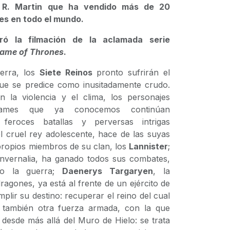
. R. Martin que ha vendido más de 20
es en todo el mundo.
ró la filmación de la aclamada serie
ame of Thrones
.
erra, los
Siete Reinos
pronto sufrirán el
que se predice como inusitadamente crudo.
 la violencia y el clima, los personajes
nfames que ya conocemos continúan
 feroces batallas y perversas intrigas
el cruel rey adolescente, hace de las suyas
 propios miembros de su clan, los
Lannister
;
Invernalia, ha ganado todos sus combates,
do la guerra;
Daenerys Targaryen
, la
dragones, ya está al frente de un ejército de
lir su destino: recuperar el reino del cual
 también otra fuerza armada, con la que
 desde más allá del Muro de Hielo: se trata