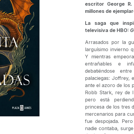
escritor George R
millones de ejemplar
La saga que inspi
televisiva de HBO:
G
Arrasados por la gu
larguísimo invierno 
Y mientras empeoran
entrañables e i
debatiéndose entre
palaciegas: Joffrey, 
ante el azoro de los
Robb Stark, rey de 
pero está perdien
princesa de los tres 
mercenarios para cump
fue despojada. Pero
nadie contaba, surge