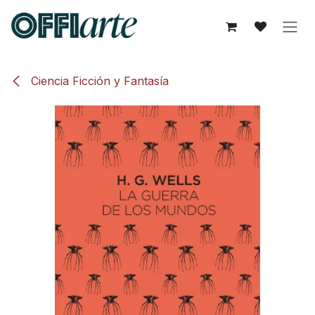
Ir al contenido
Ciencia Ficción y Fantasía