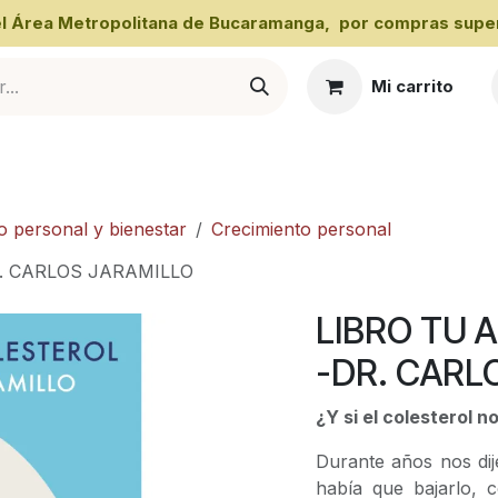
 el Área Metropolitana de Bucaramanga, por compras super
Mi carrito
al
o personal y bienestar
Crecimiento personal
R. CARLOS JARAMILLO
LIBRO TU 
-DR. CARL
¿Y si el colesterol n
Durante años nos dij
había que bajarlo, c