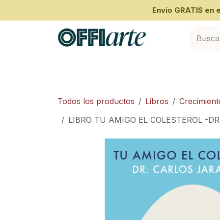
Ir al contenido
​Envío GRATIS en
Inicio
Categorías
Cliente Empresari
Todos los productos
Libros
Crecimient
LIBRO TU AMIGO EL COLESTEROL -D