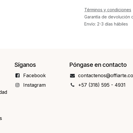
Términos y condiciones
Garantía de devolución 
Envío: 2-3 días hábiles
Síganos
Póngase en contacto
Facebo​​ok
contact​​enos@offiarte.c
Instagram
+57 (318) 595 - 4931
idad
s