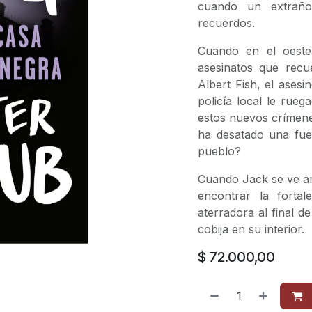
cuando un extrañ
recuerdos.
Cuando en el oeste
asesinatos que recu
Albert Fish, el ases
policía local le rue
estos nuevos crímen
ha desatado una fuer
pueblo?
Cuando Jack se ve ar
encontrar la forta
aterradora al final d
cobija en su interior.
$
72.000,00