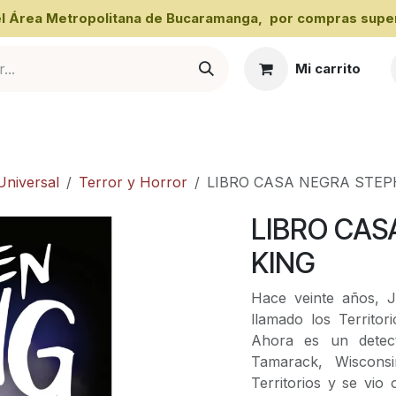
 el Área Metropolitana de Bucaramanga, por compras super
Mi carrito
al
Universal
Terror y Horror
LIBRO CASA NEGRA STEP
LIBRO CAS
KING
Hace veinte años, J
llamado los Territo
Ahora es un detect
Tamarack, Wiscons
Territorios y se vio