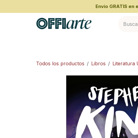
Ir al contenido
​Envío GRATIS en
Inicio
Categorías
Cliente Empresari
Todos los productos
Libros
Literatura 