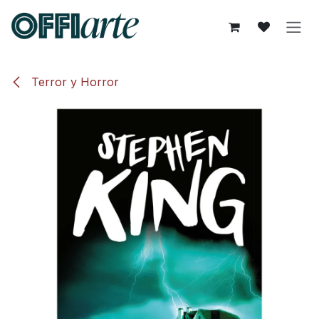
Ir al contenido
Terror y Horror