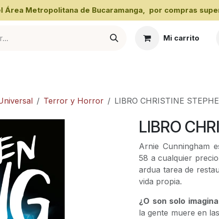
 el Área Metropolitana de Bucaramanga, por compras super
Mi carrito
al
Universal
Terror y Horror
LIBRO CHRISTINE STEPH
LIBRO CHR
Arnie Cunningham es
58 a cualquier precio
ardua tarea de restau
vida propia.
¿O son solo imagin
la gente muere en las