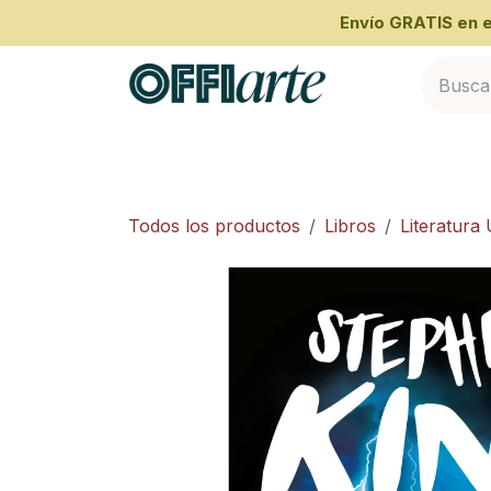
Ir al contenido
​Envío GRATIS en
Inicio
Categorías
Cliente Empresari
Todos los productos
Libros
Literatura 