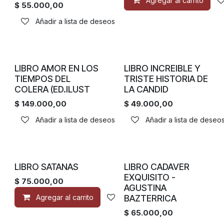
Agregar al carrito
$
55.000,00
Añadir a lista de deseos
LIBRO AMOR EN LOS
LIBRO INCREIBLE Y
TIEMPOS DEL
TRISTE HISTORIA DE
COLERA (ED.ILUST
LA CANDID
$
149.000,00
$
49.000,00
Añadir a lista de deseos
Añadir a lista de deseo
LIBRO SATANAS
LIBRO CADAVER
EXQUISITO -
$
75.000,00
AGUSTINA
BAZTERRICA
Agregar al carrito
Añadir a lista de deseos
$
65.000,00