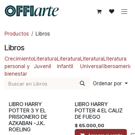
Ir al contenido
Productos
Libros
Libros
Crecimiento
Literatura
Literatura
Literatura
Literatura
personal y
Juvenil
infantil
Universal
Iberoameric
bienestar
Ordenar por
LIBRO HARRY
LIBRO HARRY
POTTER 3 Y EL
POTTER 4 EL CALIZ
PRISIONERO DE
DE FUEGO
AZKABAN -J.K.
$
65.000,00
ROELING