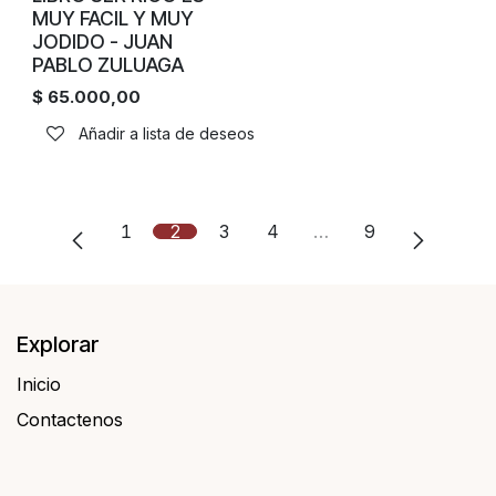
MUY FACIL Y MUY
JODIDO - JUAN
PABLO ZULUAGA
$
65.000,00
Añadir a lista de deseos
1
2
3
4
…
9
Explorar
Inicio
Contactenos​​